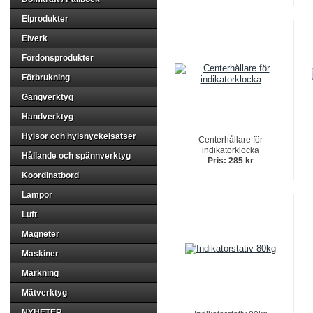
Elprodukter
Elverk
Fordonsprodukter
Förbrukning
Gängverktyg
Handverktyg
Hylsor och hylsnyckelsatser
Centerhållare för
indikatorklocka
Hållande och spännverktyg
Pris: 285 kr
Koordinatbord
Lampor
Luft
Magneter
Maskiner
Märkning
Mätverktyg
NYHETER