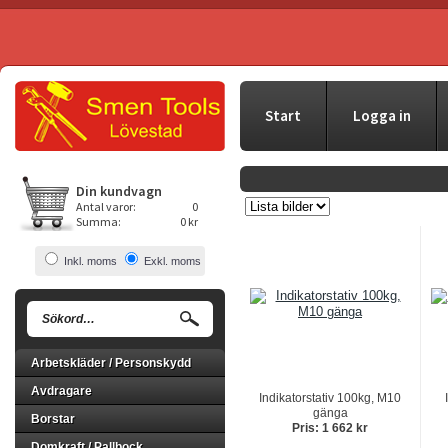
Start
Logga in
Din kundvagn
Antal varor:
0
Summa:
0 kr
Inkl. moms
Exkl. moms
Arbetskläder / Personskydd
Avdragare
Indikatorstativ 100kg, M10
gänga
Borstar
Pris: 1 662 kr
Domkraft / Pallbock