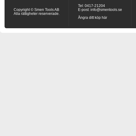
Tel: 0417-21204
Copyright © Smen Tools AB
E-post:
info@smentools.se
Alla rättigheter reserverade.
Ångra ditt köp här