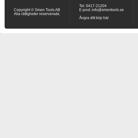
Tel: 0417-21204
Copyright © Smen Tools AB
E-post:
info@smentools.se
Alla rättigheter reserverade.
Ångra ditt köp här