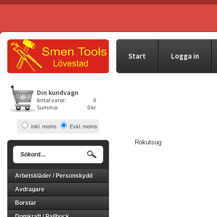
Start
Logga in
Din kundvagn
Antal varor:
0
Summa:
0 kr
Inkl. moms
Exkl. moms
Rökutsug
Arbetskläder / Personskydd
Avdragare
Borstar
Domkraft / Pallbock