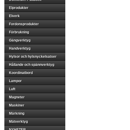
Elprodukter
Elverk
Fordonsprodukter
Förbrukning
Gängverktyg
Handverktyg
Hylsor och hylsnyckelsatser
Hållande och spännverktyg
Koordinatbord
Lampor
Luft
Magneter
Maskiner
Märkning
Mätverktyg
NYHETER