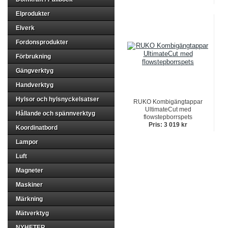
Elprodukter
Elverk
Fordonsprodukter
Förbrukning
Gängverktyg
Handverktyg
Hylsor och hylsnyckelsatser
RUKO Kombigängtappar
UltimateCut med
Hållande och spännverktyg
flowstepborrspets
Pris: 3 019 kr
Koordinatbord
Lampor
Luft
Magneter
Maskiner
Märkning
Mätverktyg
NYHETER