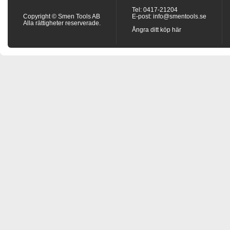
Tel: 0417-21204
Copyright © Smen Tools AB
E-post:
info@smentools.se
Alla rättigheter reserverade.
Ångra ditt köp här