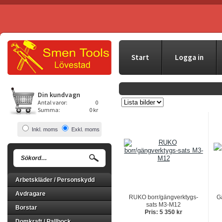
Start
Logga in
Din kundvagn
Antal varor:
0
Summa:
0 kr
Inkl. moms
Exkl. moms
Arbetskläder / Personskydd
Avdragare
RUKO borr/gängverktygs-
G
sats M3-M12
Borstar
Pris: 5 350 kr
Domkraft / Pallbock