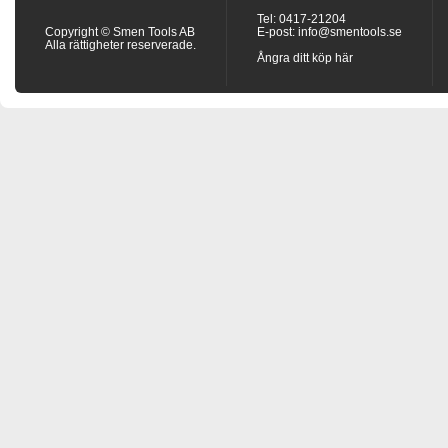
Tel: 0417-21204
Copyright © Smen Tools AB
E-post:
info@smentools.se
Alla rättigheter reserverade.
Ångra ditt köp här