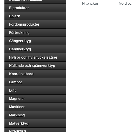
Nitbrickor
Nordloc
Elprodukter
Elverk
Fordonsprodukter
Förbrukning
Gängverktyg
Handverktyg
Hylsor och hylsnyckelsatser
Hållande och spännverktyg
Koordinatbord
Lampor
Luft
Magneter
Maskiner
Märkning
Mätverktyg
NYHETER