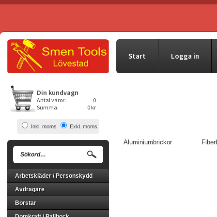
Start
Logga in
Din kundvagn
Antal varor:
0
Summa:
0 kr
Inkl. moms
Exkl. moms
Aluminiumbrickor
Fiber
Arbetskläder / Personskydd
Avdragare
Borstar
Domkraft / Pallbock