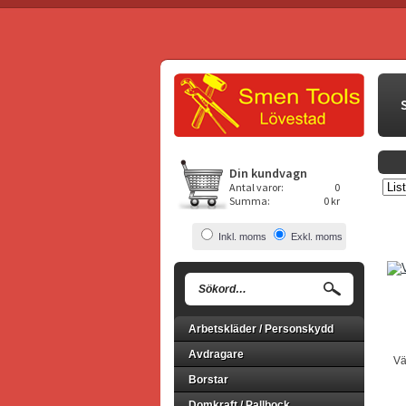
Din kundvagn
Antal varor:
0
Summa:
0 kr
Inkl. moms
Exkl. moms
Arbetskläder / Personskydd
Avdragare
Vä
Borstar
Domkraft / Pallbock