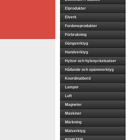
Elprodukter
Elverk
Fordonsprodukter
Förbrukning
Gängverktyg
Handverktyg
Hylsor och hylsnyckelsatser
Hållande och spännverktyg
Koordinatbord
Lampor
Luft
Magneter
Maskiner
Märkning
Mätverktyg
NYHETER