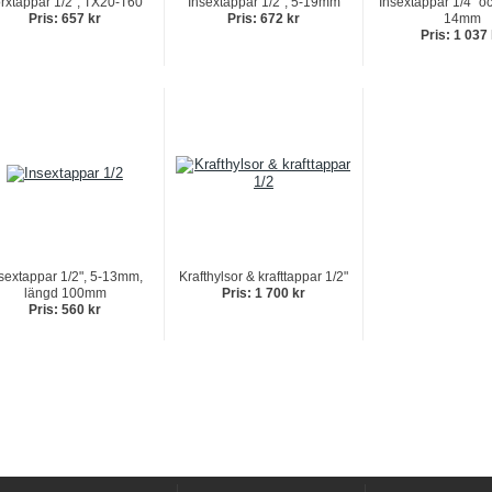
rxtappar 1/2", TX20-T60
Insextappar 1/2", 5-19mm
Insextappar 1/4" oc
Pris: 657 kr
Pris: 672 kr
14mm
Pris: 1 037
sextappar 1/2", 5-13mm,
Krafthylsor & krafttappar 1/2"
längd 100mm
Pris: 1 700 kr
Pris: 560 kr