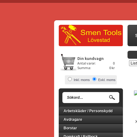
Din kundvagn
Antal varor:
0
Summa:
0 kr
Inkl. moms
Exkl. moms
Arbetskläder / Personskydd
Avdragare
X
Borstar
Domkraft / Pallbock