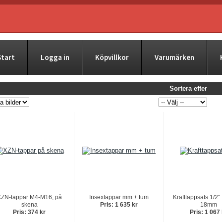
Start
Logga in
Köpvillkor
Varumärken
Sortera efter
ZN-tappar M4-M16, på
Insextappar mm + tum
Krafttappsats 1/2" 
skena
Pris: 1 635 kr
18mm
Pris: 374 kr
Pris: 1 067