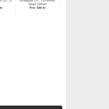
h 1/2", 3-
Torxtappar 1/2", T20-60mm,
längd 100mm
 kr
Pris: 586 kr