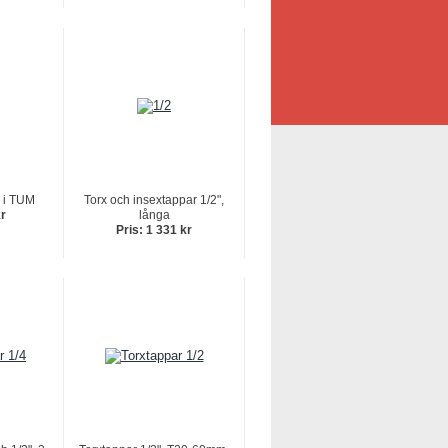
" i TUM
Torx och insextappar 1/2",
kr
långa
Pris: 1 331 kr