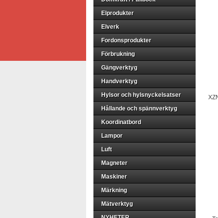
Elprodukter
Elverk
Fordonsprodukter
Förbrukning
Gängverktyg
Handverktyg
Hylsor och hylsnyckelsatser
XZN
Hållande och spännverktyg
Koordinatbord
Lampor
Luft
Magneter
Maskiner
Märkning
Mätverktyg
NYHETER