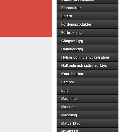
Elprodukter
Elverk
Fordonsprodukter
Förbrukning
Gängverktyg
Handverktyg
Hylsor och hylsnyckelsatser
Hållande och spännverktyg
Koordinatbord
Lampor
Luft
Magneter
Maskiner
Märkning
Mätverktyg
NYHETER