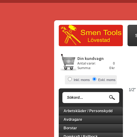
Din kundvagn
Antal varor:
0
Summa:
0 kr
Inkl. moms
Exkl. moms
1/2"
Arbetskläder / Personskydd
Avdragare
Borstar
Domkraft / Pallbock