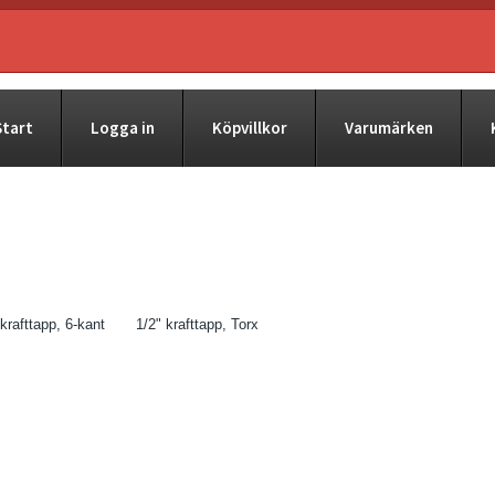
Start
Logga in
Köpvillkor
Varumärken
 krafttapp, 6-kant
1/2" krafttapp, Torx