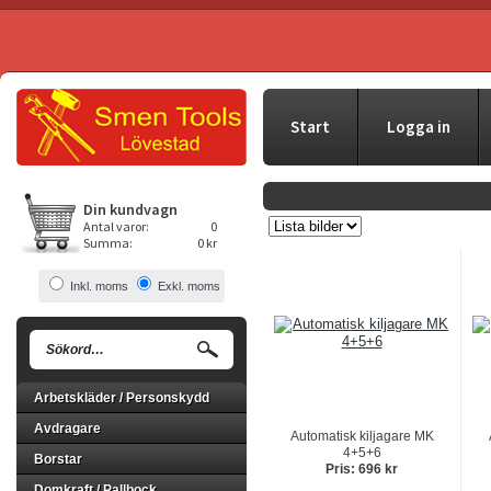
Start
Logga in
Din kundvagn
Antal varor:
0
Summa:
0 kr
Inkl. moms
Exkl. moms
Arbetskläder / Personskydd
Avdragare
Automatisk kiljagare MK
4+5+6
Borstar
Pris: 696 kr
Domkraft / Pallbock