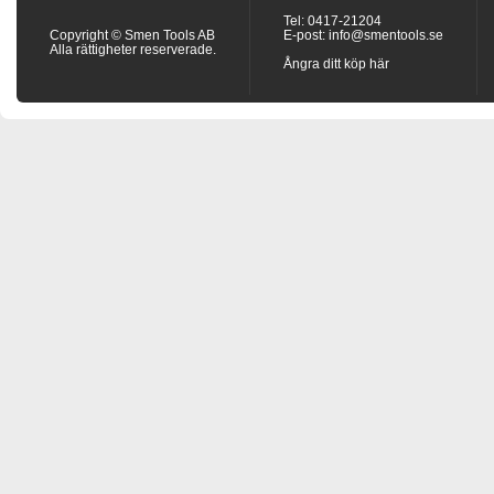
Tel: 0417-21204
Copyright © Smen Tools AB
E-post:
info@smentools.se
Alla rättigheter reserverade.
Ångra ditt köp här