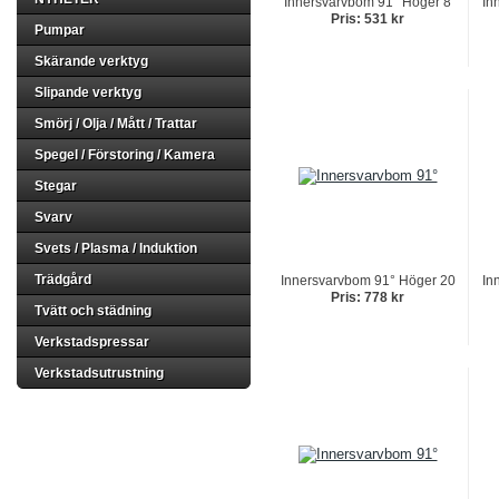
Innersvarvbom 91° Höger 8
In
Pris: 531 kr
Pumpar
Skärande verktyg
Slipande verktyg
Smörj / Olja / Mått / Trattar
Spegel / Förstoring / Kamera
Stegar
Svarv
Svets / Plasma / Induktion
Trädgård
Innersvarvbom 91° Höger 20
In
Pris: 778 kr
Tvätt och städning
Verkstadspressar
Verkstadsutrustning