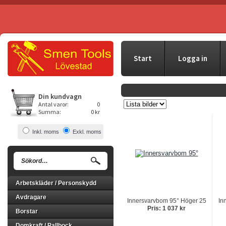
Start
Logga in
Din kundvagn
Antal varor:
0
Summa:
0 kr
Inkl. moms
Exkl. moms
Arbetskläder / Personskydd
Avdragare
Innersvarvbom 95° Höger 25
In
Pris: 1 037 kr
Borstar
Domkraft / Pallbock