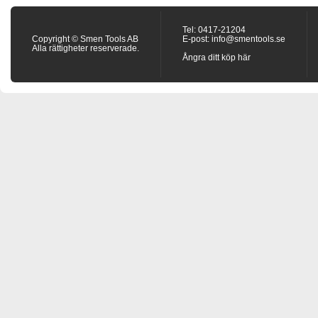
Tel: 0417-21204
Copyright © Smen Tools AB
E-post:
info@smentools.se
Alla rättigheter reserverade.
Ångra ditt köp här