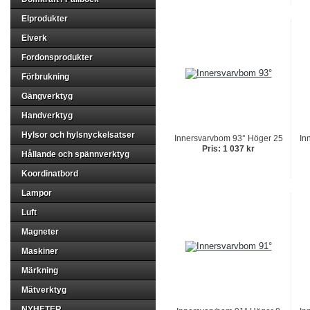
Elprodukter
Elverk
Fordonsprodukter
Förbrukning
Gängverktyg
Handverktyg
Hylsor och hylsnyckelsatser
Innersvarvbom 93° Höger 25
In
Pris: 1 037 kr
Hållande och spännverktyg
Koordinatbord
Lampor
Luft
Magneter
Maskiner
Märkning
Mätverktyg
NYHETER