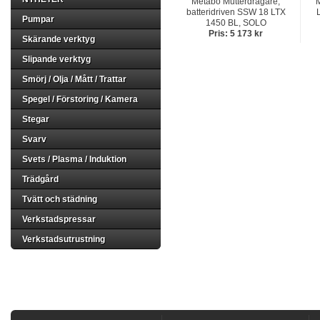
Metabo Mutterdragare,
M
batteridriven SSW 18 LTX
Pumpar
1450 BL, SOLO
Pris: 5 173 kr
Skärande verktyg
Slipande verktyg
Smörj / Olja / Mått / Trattar
Spegel / Förstoring / Kamera
Stegar
Svarv
Svets / Plasma / Induktion
Trädgård
Tvätt och städning
Verkstadspressar
Verkstadsutrustning