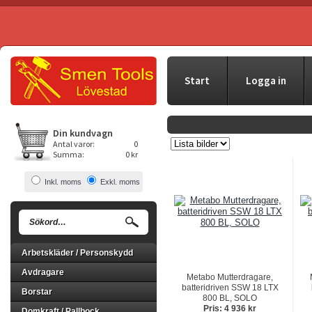
Start
Logga in
Din kundvagn
Antal varor:
0
Summa:
0 kr
Inkl. moms
Exkl. moms
Arbetskläder / Personskydd
Avdragare
Metabo Mutterdragare,
batteridriven SSW 18 LTX
Borstar
800 BL, SOLO
Pris: 4 936 kr
Domkraft / Pallbock