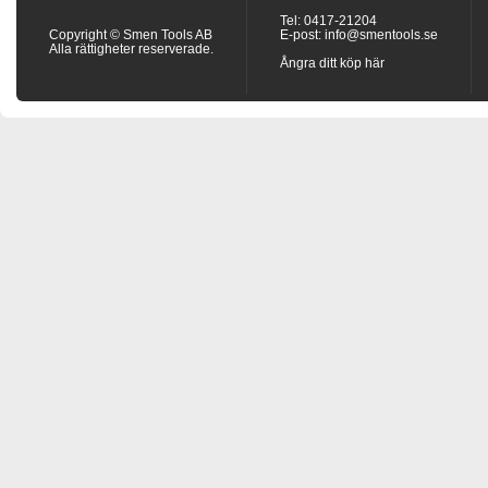
Tel: 0417-21204
Copyright © Smen Tools AB
E-post:
info@smentools.se
Alla rättigheter reserverade.
Ångra ditt köp här