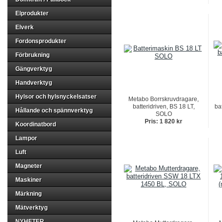
Elprodukter
Elverk
Fordonsprodukter
Förbrukning
Gängverktyg
Handverktyg
Hylsor och hylsnyckelsatser
Metabo Borrskruvdragare,
batteridriven, BS 18 LT,
ba
Hållande och spännverktyg
SOLO
Pris: 1 820 kr
Koordinatbord
Lampor
Luft
Magneter
Maskiner
Märkning
Mätverktyg
NYHETER