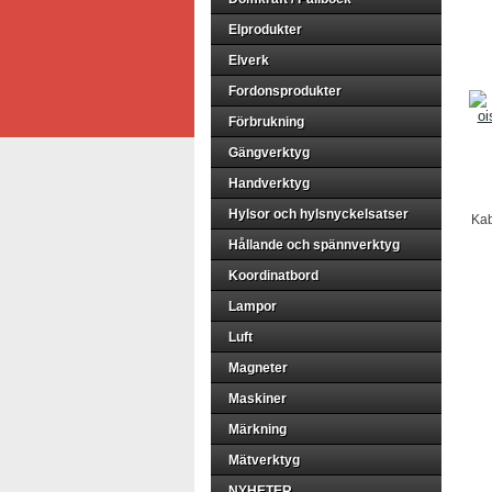
Elprodukter
Elverk
Fordonsprodukter
Förbrukning
Gängverktyg
Handverktyg
Hylsor och hylsnyckelsatser
Kab
Hållande och spännverktyg
Koordinatbord
Lampor
Luft
Magneter
Maskiner
Märkning
Mätverktyg
NYHETER