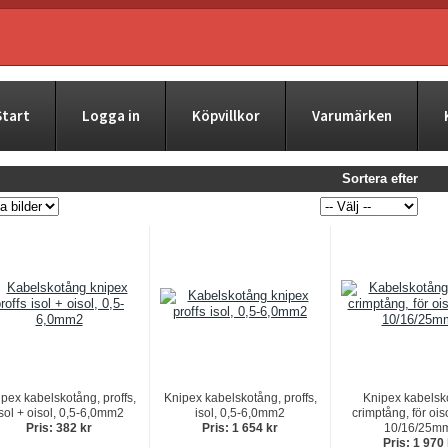
Start
Logga in
Köpvillkor
Varumärken
Sortera efter
pex kabelskotång, proffs,
Knipex kabelskotång, proffs,
Knipex kabelsk
sol + oisol, 0,5-6,0mm2
isol, 0,5-6,0mm2
crimptång, för ois
Pris: 382 kr
Pris: 1 654 kr
10/16/25m
Pris: 1 970