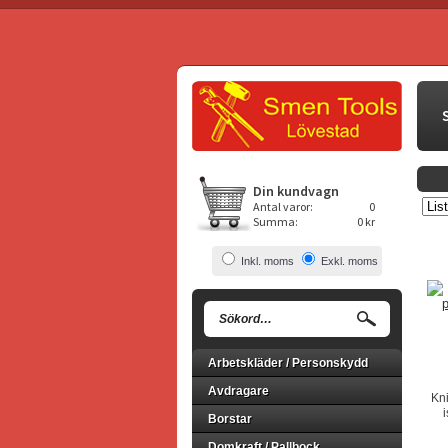
Din kundvagn
Antal varor:
0
Summa:
0 kr
Inkl. moms
Exkl. moms
Arbetskläder / Personskydd
Avdragare
Kni
i
Borstar
Domkraft / Pallbock