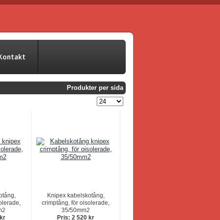
Kontakt
Produkter per sida
otång,
Knipex kabelskotång,
olerade,
crimptång, för oisolerade,
m2
35/50mm2
 kr
Pris: 2 520 kr