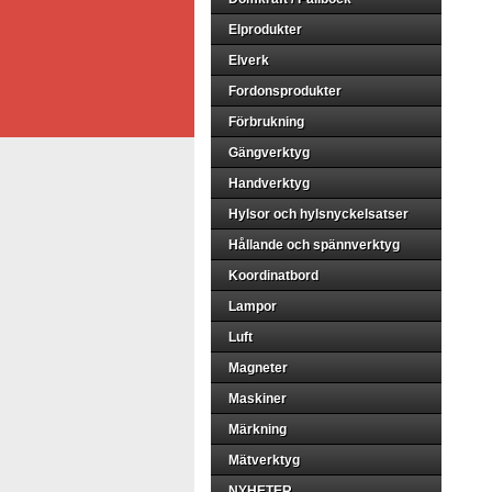
Elprodukter
Elverk
Fordonsprodukter
Förbrukning
Gängverktyg
Handverktyg
Hylsor och hylsnyckelsatser
Hållande och spännverktyg
Koordinatbord
Lampor
Luft
Magneter
Maskiner
Märkning
Mätverktyg
NYHETER