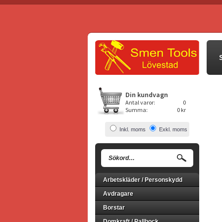
Din kundvagn
Antal varor:
0
Summa:
0 kr
Inkl. moms
Exkl. moms
Arbetskläder / Personskydd
Avdragare
Borstar
Domkraft / Pallbock