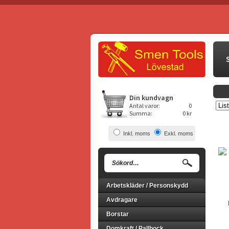
Din kundvagn
Antal varor:
0
Summa:
0 kr
Inkl. moms
Exkl. moms
Arbetskläder / Personskydd
Avdragare
Borstar
Domkraft / Pallbock