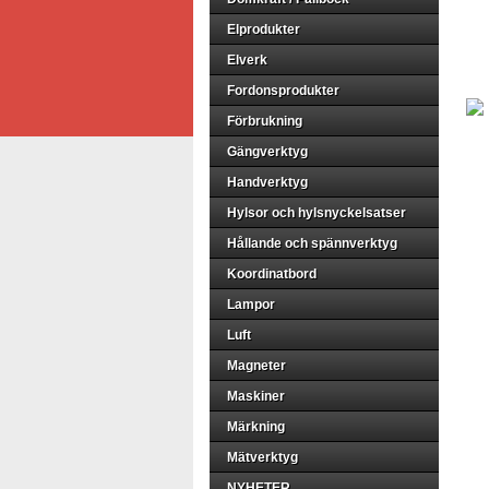
Elprodukter
Elverk
Fordonsprodukter
Förbrukning
Gängverktyg
Handverktyg
Hylsor och hylsnyckelsatser
Hållande och spännverktyg
Koordinatbord
Lampor
Luft
Magneter
Maskiner
Märkning
Mätverktyg
NYHETER