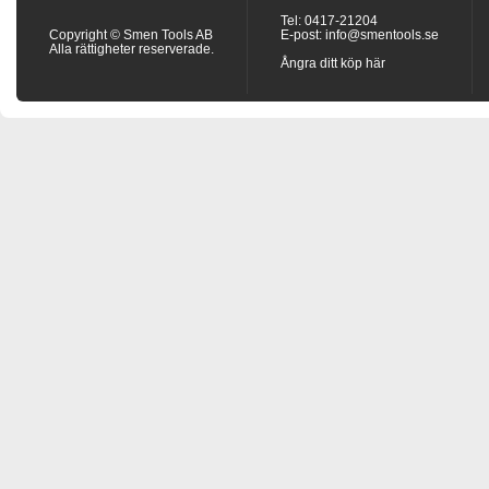
Tel: 0417-21204
Copyright © Smen Tools AB
E-post:
info@smentools.se
Alla rättigheter reserverade.
Ångra ditt köp här