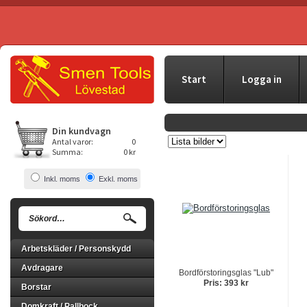
Start
Logga in
Din kundvagn
Antal varor:
0
Summa:
0 kr
Inkl. moms
Exkl. moms
Arbetskläder / Personskydd
Avdragare
Bordförstoringsglas "Lub"
Pris: 393 kr
Borstar
Domkraft / Pallbock