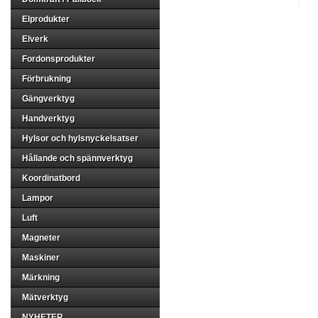
Elprodukter
Elverk
Fordonsprodukter
Förbrukning
Gängverktyg
Handverktyg
Hylsor och hylsnyckelsatser
Hållande och spännverktyg
Koordinatbord
Lampor
Luft
Magneter
Maskiner
Märkning
Mätverktyg
NYHETER