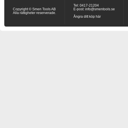
Tel: 0417-21204
Copyright © Smen Tools AB
E-post:
info@smentools.se
Alla rättigheter reserverade.
Ångra ditt köp här