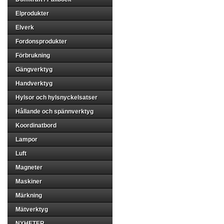
Elprodukter
Elverk
Fordonsprodukter
Förbrukning
Gängverktyg
Handverktyg
Hylsor och hylsnyckelsatser
Hållande och spännverktyg
Koordinatbord
Lampor
Luft
Magneter
Maskiner
Märkning
Mätverktyg
NYHETER