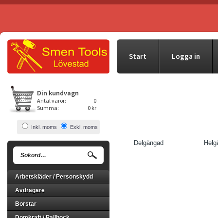
Start
Logga in
Din kundvagn
Antal varor:
0
Summa:
0 kr
Inkl. moms
Exkl. moms
Delgängad
Helg
Arbetskläder / Personskydd
Avdragare
Borstar
Domkraft / Pallbock