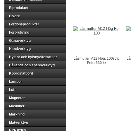
Elprodukter
Elverk
Fordonsprodukter
Förbrukning
Gängverktyg
Handverktyg
Hylsor och hylsnyckelsatser
Låsmutter M12 Hög, 100st/fp
Lå
Pris: 330 kr
Hållande och spännverktyg
Koordinatbord
Lampor
Luft
Magneter
Maskiner
Märkning
Mätverktyg
NYHETER