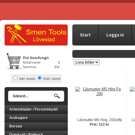
Start
Logga in
Din kundvagn
Antal varor:
0
Summa:
0 kr
Inkl. moms
Exkl. moms
Arbetskläder / Personskydd
Avdragare
Låsmutter M5 Hög, 200st/fp
Lå
Pris: 112 kr
Borstar
Domkraft / Pallbock