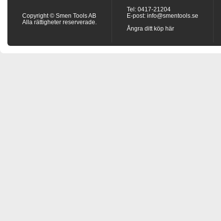
Tel: 0417-21204
Copyright © Smen Tools AB
E-post:
info@smentools.se
Alla rättigheter reserverade.
Ångra ditt köp här