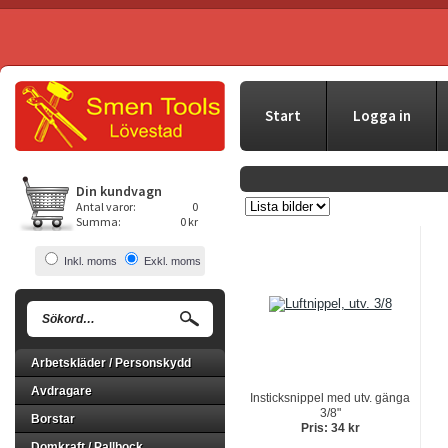
Start
Logga in
Din kundvagn
Antal varor:
0
Summa:
0 kr
Inkl. moms
Exkl. moms
Arbetskläder / Personskydd
Avdragare
Insticksnippel med utv. gänga
3/8"
Borstar
Pris: 34 kr
Domkraft / Pallbock