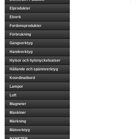
Elprodukter
Elverk
Fordonsprodukter
Förbrukning
Gängverktyg
Handverktyg
Hylsor och hylsnyckelsatser
Hållande och spännverktyg
Koordinatbord
Lampor
Luft
Magneter
Maskiner
Märkning
Mätverktyg
NYHETER