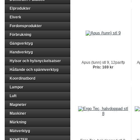
Elprodukter
Elverk
Fordonsprodukter
Förbrukning
Gängverktyg
Handverktyg
Hylsor och hylsnyckelsatser
Apus (tunn) stl 9, 12par/fp
A
Pris: 169 kr
Hållande och spännverktyg
Koordinatbord
Lampor
Luft
Magneter
Maskiner
Märkning
Mätverktyg
NYHETER