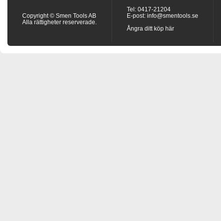
Tel: 0417-21204
Copyright © Smen Tools AB
E-post:
info@smentools.se
Alla rättigheter reserverade.
Ångra ditt köp här