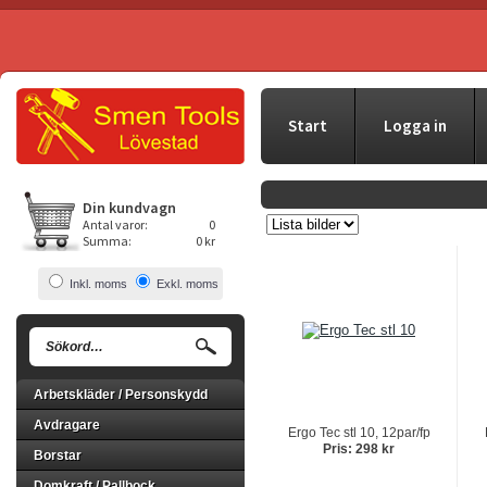
Start
Logga in
Din kundvagn
Antal varor:
0
Summa:
0 kr
Inkl. moms
Exkl. moms
Arbetskläder / Personskydd
Avdragare
Ergo Tec stl 10, 12par/fp
Pris: 298 kr
Borstar
Domkraft / Pallbock