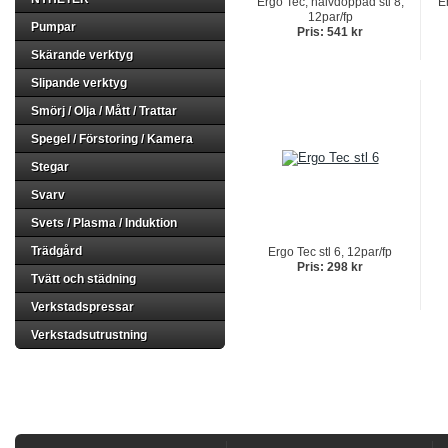
Ergo Tec, halvdoppad stl 8,
E
12par/fp
Pumpar
Pris: 541 kr
Skärande verktyg
Slipande verktyg
Smörj / Olja / Mått / Trattar
Spegel / Förstoring / Kamera
Stegar
Svarv
Svets / Plasma / Induktion
Trädgård
Ergo Tec stl 6, 12par/fp
Pris: 298 kr
Tvätt och städning
Verkstadspressar
Verkstadsutrustning