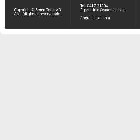
Tel: 0417-21204
Copyright © Smen Tools AB
E-post:
info@smentools.se
Alla rättigheter reserverade.
Ångra ditt köp här