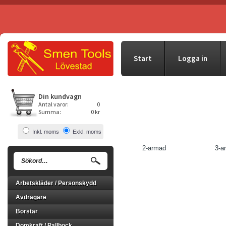
Start
Logga in
Din kundvagn
Antal varor:
0
Summa:
0 kr
Inkl. moms
Exkl. moms
2-armad
3-a
Arbetskläder / Personskydd
Avdragare
Borstar
Domkraft / Pallbock