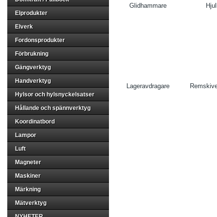
Glidhammare
Hjul
Elprodukter
Elverk
Fordonsprodukter
Förbrukning
Gängverktyg
Handverktyg
Lageravdragare
Remskive
Hylsor och hylsnyckelsatser
Hållande och spännverktyg
Koordinatbord
Lampor
Luft
Magneter
Maskiner
Märkning
Mätverktyg
NYHETER