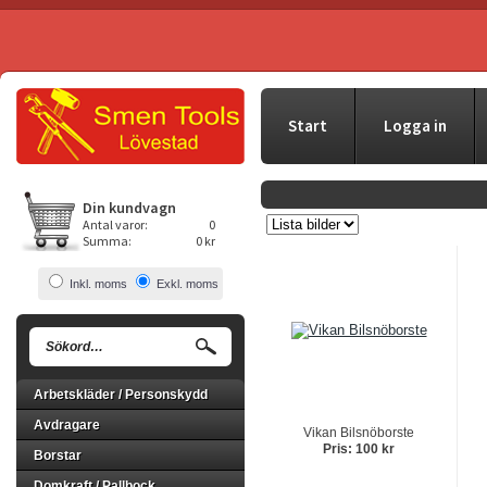
Start
Logga in
Din kundvagn
Antal varor:
0
Summa:
0 kr
Inkl. moms
Exkl. moms
Arbetskläder / Personskydd
Avdragare
Vikan Bilsnöborste
Pris: 100 kr
Borstar
Domkraft / Pallbock