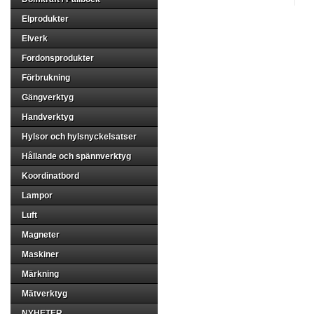
Elprodukter
Elverk
Fordonsprodukter
Förbrukning
Gängverktyg
Handverktyg
Hylsor och hylsnyckelsatser
Hållande och spännverktyg
Koordinatbord
Lampor
Luft
Magneter
Maskiner
Märkning
Mätverktyg
NYHETER