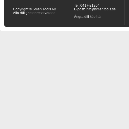
Tel: 0417-21204
Copyright © Smen Tools AB
E-post:
info@smentools.se
Alla rättigheter reserverade.
Ångra ditt köp här