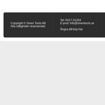
Tel: 0417-21204
Copyright © Smen Tools AB
E-post:
info@smentools.se
Alla rättigheter reserverade.
Ångra ditt köp här