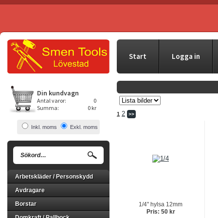
Start
Logga in
Din kundvagn
Antal varor:
0
Summa:
0 kr
2
1
>>
Inkl. moms
Exkl. moms
Arbetskläder / Personskydd
Avdragare
Borstar
1/4" hylsa 12mm
Pris: 50 kr
Domkraft / Pallbock