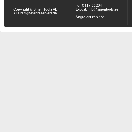
Tel: 0417-21204
Copyright © Smen Tools AB
E-post:
info@smentools.se
Alla rättigheter reserverade.
Ångra ditt köp här