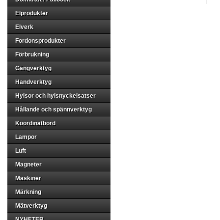
Elprodukter
Elverk
Fordonsprodukter
Förbrukning
Gängverktyg
Handverktyg
Hylsor och hylsnyckelsatser
Hållande och spännverktyg
Koordinatbord
Lampor
Luft
Magneter
Maskiner
Märkning
Mätverktyg
NYHETER