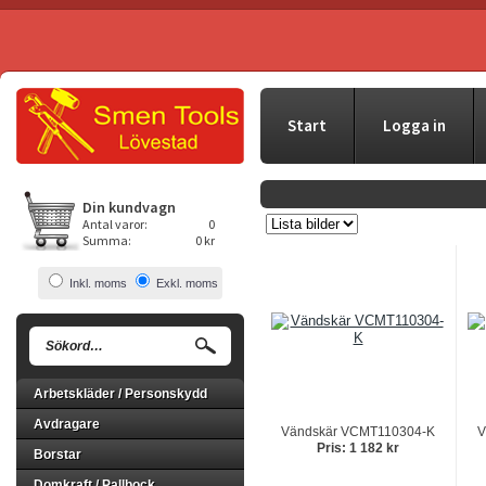
Start
Logga in
Din kundvagn
Antal varor:
0
Summa:
0 kr
Inkl. moms
Exkl. moms
Arbetskläder / Personskydd
Avdragare
Vändskär VCMT110304-K
V
Pris: 1 182 kr
Borstar
Domkraft / Pallbock