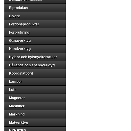
Elprodukter
Elverk
Fordonsprodukter
Förbrukning
Gängverktyg
Handverktyg
Hylsor och hylsnyckelsatser
Hållande och spännverktyg
Koordinatbord
Lampor
Luft
Magneter
Maskiner
Märkning
Mätverktyg
NYHETER