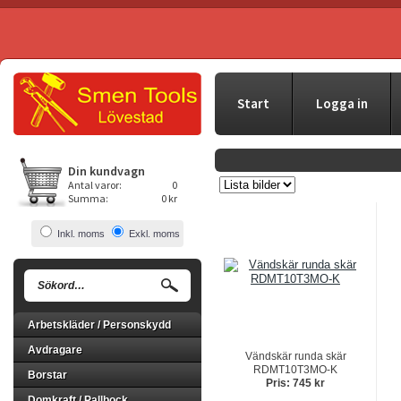
Start
Logga in
Din kundvagn
Antal varor:
0
Summa:
0 kr
Inkl. moms
Exkl. moms
Arbetskläder / Personskydd
Avdragare
Vändskär runda skär
RDMT10T3MO-K
Borstar
Pris: 745 kr
Domkraft / Pallbock