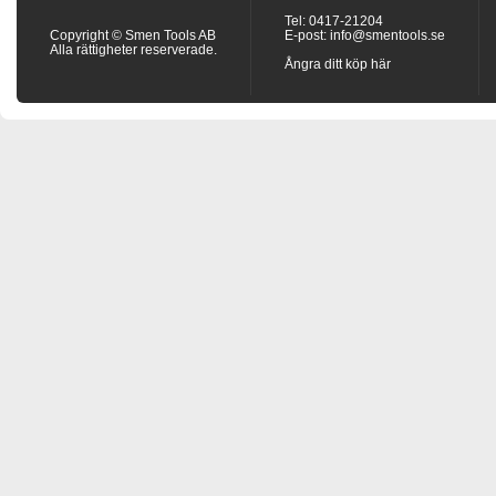
Tel: 0417-21204
Copyright © Smen Tools AB
E-post:
info@smentools.se
Alla rättigheter reserverade.
Ångra ditt köp här